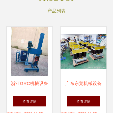
产品列表
浙江GRC机械设备
广东东莞机械设备
匠心制造，驱动行
适配200v转380v变
查看详情
查看详情