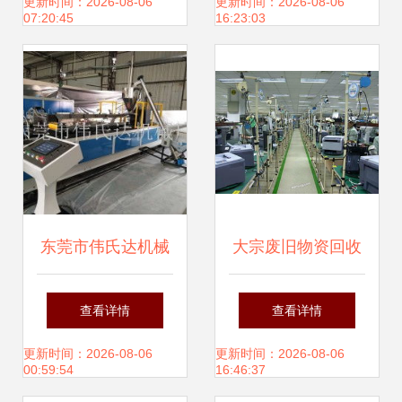
业未来
压器 稳定供电保障
更新时间：2026-08-06
更新时间：2026-08-06
07:20:45
16:23:03
生产
东莞市伟氏达机械
大宗废旧物资回收
厂 机械设备供应实
与交易的现状与趋
查看详情
查看详情
力解析与创新实践
势 聚焦机械设备领
更新时间：2026-08-06
更新时间：2026-08-06
00:59:54
16:46:37